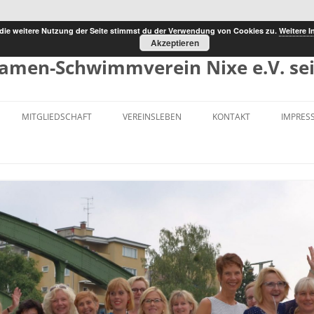
die weitere Nutzung der Seite stimmst du der Verwendung von Cookies zu.
Weitere I
Akzeptieren
amen-Schwimmverein Nixe e.V. sei
MITGLIEDSCHAFT
VEREINSLEBEN
KONTAKT
IMPRES
WIMMER
BEITRÄGE
125 JAHRE JUBILÄUM
 FREIZEITSPORT UND
SATZUNG
FERIENSCHWIMMFEST
CHWIMMEN
NIXEN ECHO
K
NIXEN-VEREINSSHOP
ZEITEN
GESCHICHTE 1893 – 1911
1911 – 1925
1926 – 1943