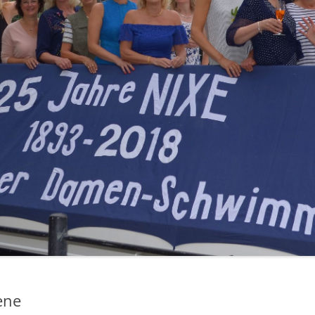
1929 – WI
1972 – 1979
ene