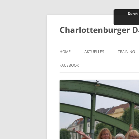
Durch 
Zum
Inhalt
springen
Charlottenburger D
HOME
AKTUELLES
TRAINING
TERMINE
NICHTSCH
FACEBOOK
BREITEN-,
MASTERSS
GYMNASTI
TRAININGS